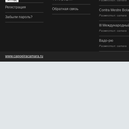
Разместил: camara
Регистрация
Обратная связь
Contra Mestre Bol
Разместил: camara
Забыли пароль?
III Международный
Разместил: camara
Вадо-рю
Разместил: camara
www.capoeiracamara.ru