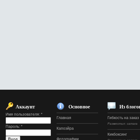
Аккаунт
Основное
Из блого
Имя пользователя:
*
Главная
Гибкость на заказ
Разместил: camara
Пароль:
*
Капоэйра
Кикбоксинг
Фотографии