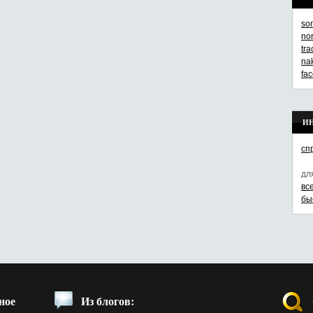
so
no
tr
na
fa
И
сп
дл
вс
бы
ное
Из блогов: