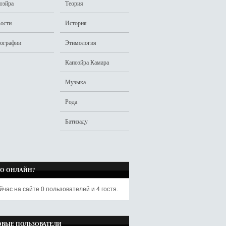
оэйра
Теория
ости
История
ографии
Этимология
Капоэйра Камара
Музыка
Рода
Батизаду
ТО ОНЛАЙН?
йчас на сайте
0 пользователей
и
4 гостя
.
ОВЫЕ ПОЛЬЗОВАТЕЛИ