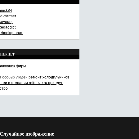
nnick84
rdicfarmer
aceyoung
kedaddict
cebookquorum
НТЕРНЕТ
равочник фирм
я особых людей
ремонт холодильников
е геи в компании refreeze.ru приедут
стро
Случайное изображение