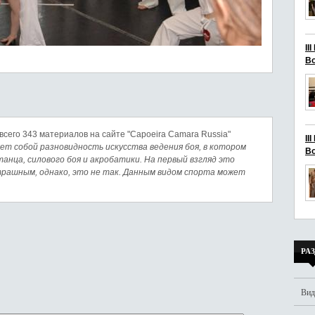
II
Bo
всего 343 материалов на сайте "Capoeira Camara Russia"
II
ет собой разновидность искусства ведения боя, в котором
Bo
анца, силового боя и акробатики. На первый взгляд это
рашным, однако, это не так. Данным видом спорта может
РА
Вид