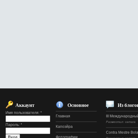
Аккаунт
Основное
Из блого
Имя пользователя:
*
Главная
III Международный
Разместил: camara
Пароль:
*
Капоэйра
Contra Mestre Bol
Фотографии