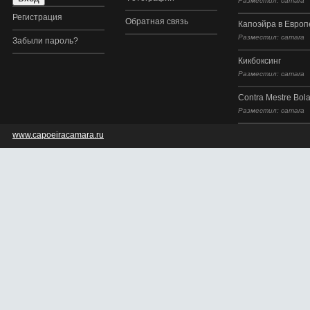
Разместил: camara
Регистрация
Обратная связь
Капоэйра в Европ
Разместил: camara
Забыли пароль?
Кикбоксинг
Разместил: camara
Contra Mestre Bol
Разместил: camara
www.capoeiracamara.ru