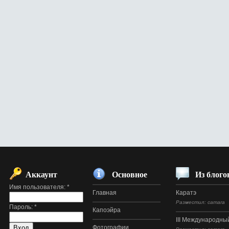
Аккаунт
Основное
Из блого
Имя пользователя:
*
Главная
Каратэ
Разместил: camara
Пароль:
*
Капоэйра
III Международный
Фотографии