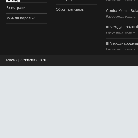
Разместил: camara
Регистрация
Обратная связь
Contra Mestre Bol
Разместил: camara
Забыли пароль?
III Международный
Разместил: camara
III Международный
Разместил: camara
www.capoeiracamara.ru