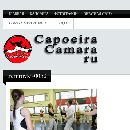
ГЛАВНАЯ
КАПОЭЙРА
ФОТОГРАФИИ
ОБРАТНАЯ СВЯЗЬ
CONTRA MESTRE BOLA
РОДА
trenirovki-0052